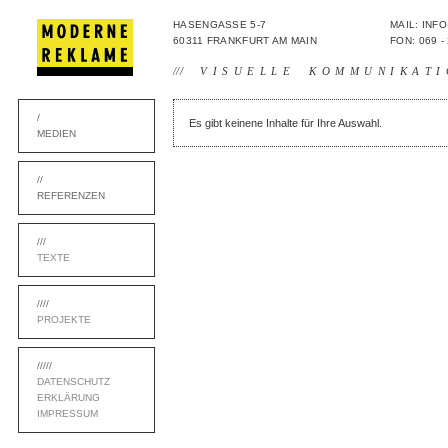
HASENGASSE 5-7
MAIL: IN
60311 FRANKFURT AM MAIN
FON: 069 -
///
VISUELLE KOMMUNIKATI
/
Es gibt keinene Inhalte für Ihre Auswahl.
MEDIEN
//
REFERENZEN
///
TEXTE
////
PROJEKTE
/////
DATENSCHUTZ
ERKLÄRUNG
IMPRESSUM