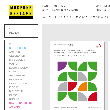
HASENGASSE 5-7
MAIL: IN
60311 FRANKFURT AM MAIN
FON: 069 -
///
VISUELLE KOMMUNIKATI
/
MEDIEN
//
REFERENZEN
AMT FÜR
GESUNDHEIT
DR. SEEGER-
WALTER
KULTURREGION
KPMG
GRÜNGÜRTEL
FRANKFURT
EVANGELISCHE
KIRCHE
BIELEFELD
KASSEL
RÖMER9
STADT FRANKFURT
AM MAIN