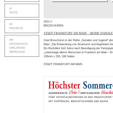
///
TEXTE
2021 //
////
BROSCHÜREN
PROJEKTE
STADT FRANKFURT AM MAIN – REIHE SOZIAL
/////
Zwei Broschüren in der Reihe „Soziales und Jugend“ de
DATENSCHUTZ
Main: „Die Entwicklung von Strukturen und Angeboten für
ERKLÄRUNG
Ein Rückblick fünf Jahre nach Beendigung der Partizipat
IMPRESSUM
„Lebenslage älterer Menschen in Frankfurt am Main – E
195mm x 255, 168 Seiten
STADT FRANKFURT AM MAIN