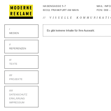
HASENGASSE 5-7
MAIL: IN
60311 FRANKFURT AM MAIN
FON: 069 -
///
VISUELLE KOMMUNIKATI
/
Es gibt keinene Inhalte für Ihre Auswahl.
MEDIEN
//
REFERENZEN
///
TEXTE
////
PROJEKTE
/////
DATENSCHUTZ
ERKLÄRUNG
IMPRESSUM