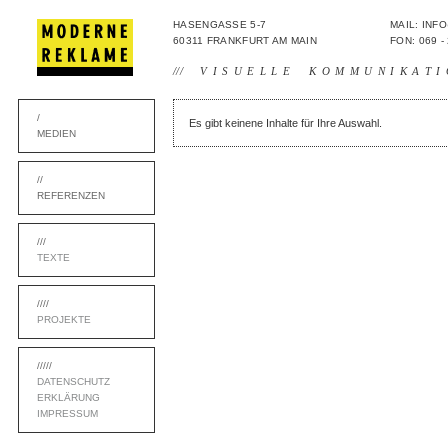
HASENGASSE 5-7
MAIL: IN
60311 FRANKFURT AM MAIN
FON: 069 -
///
VISUELLE KOMMUNIKATI
/
Es gibt keinene Inhalte für Ihre Auswahl.
MEDIEN
//
REFERENZEN
///
TEXTE
////
PROJEKTE
/////
DATENSCHUTZ
ERKLÄRUNG
IMPRESSUM