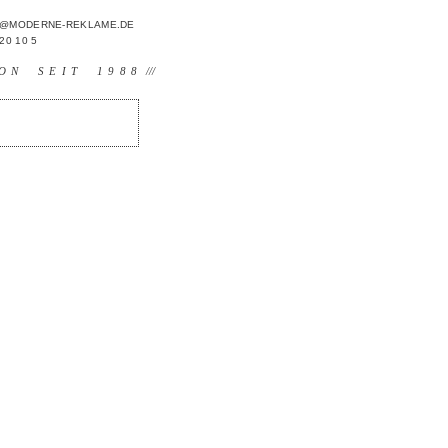
FO@MODERNE-REKLAME.DE
 20 10 5
ON SEIT 1988
///