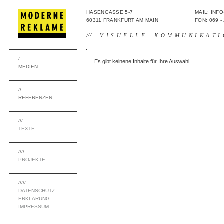
HASENGASSE 5-7
MAIL: IN
60311 FRANKFURT AM MAIN
FON: 069 -
///
VISUELLE KOMMUNIKATI
/
Es gibt keinene Inhalte für Ihre Auswahl.
MEDIEN
//
REFERENZEN
///
TEXTE
////
PROJEKTE
/////
DATENSCHUTZ
ERKLÄRUNG
IMPRESSUM