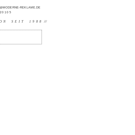
FO@MODERNE-REKLAME.DE
 20 10 5
ON SEIT 1988
///