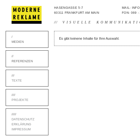
HASENGASSE 5-7
MAIL: IN
60311 FRANKFURT AM MAIN
FON: 069 -
///
VISUELLE KOMMUNIKATI
/
Es gibt keinene Inhalte für Ihre Auswahl.
MEDIEN
//
REFERENZEN
///
TEXTE
////
PROJEKTE
/////
DATENSCHUTZ
ERKLÄRUNG
IMPRESSUM