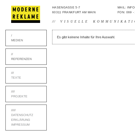
HASENGASSE 5-7
MAIL: IN
60311 FRANKFURT AM MAIN
FON: 069 -
///
VISUELLE KOMMUNIKATI
/
Es gibt keinene Inhalte für Ihre Auswahl.
MEDIEN
//
REFERENZEN
///
TEXTE
////
PROJEKTE
/////
DATENSCHUTZ
ERKLÄRUNG
IMPRESSUM