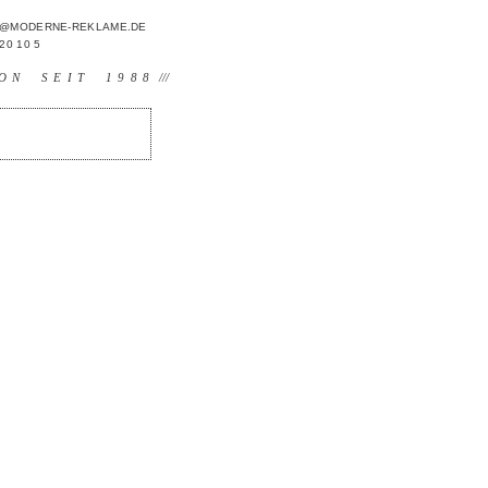
FO@MODERNE-REKLAME.DE
 20 10 5
ON SEIT 1988
///