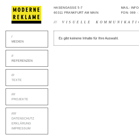
HASENGASSE 5-7
MAIL: IN
60311 FRANKFURT AM MAIN
FON: 069 -
///
VISUELLE KOMMUNIKATI
/
Es gibt keinene Inhalte für Ihre Auswahl.
MEDIEN
//
REFERENZEN
///
TEXTE
////
PROJEKTE
/////
DATENSCHUTZ
ERKLÄRUNG
IMPRESSUM