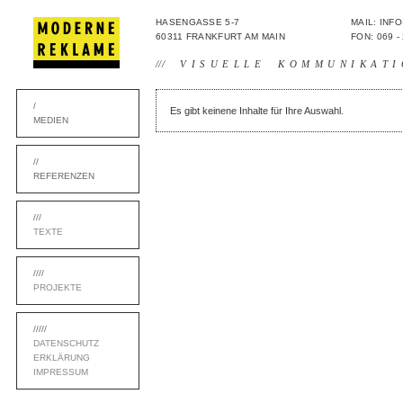
HASENGASSE 5-7
MAIL: IN
60311 FRANKFURT AM MAIN
FON: 069 -
///
VISUELLE KOMMUNIKATI
/
Es gibt keinene Inhalte für Ihre Auswahl.
MEDIEN
//
REFERENZEN
///
TEXTE
////
PROJEKTE
/////
DATENSCHUTZ
ERKLÄRUNG
IMPRESSUM