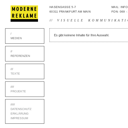
HASENGASSE 5-7
MAIL: IN
60311 FRANKFURT AM MAIN
FON: 069 -
///
VISUELLE KOMMUNIKATI
/
Es gibt keinene Inhalte für Ihre Auswahl.
MEDIEN
//
REFERENZEN
///
TEXTE
////
PROJEKTE
/////
DATENSCHUTZ
ERKLÄRUNG
IMPRESSUM